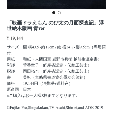
MARVELシリーズ
検索
ドラえもんシリーズ
「映画ドラえもん のび太の月面探査記」浮
世絵木版画 青ver
¥ 19,144
サイズ：額 横43.5×縦18cm / 絵 横34.8×縦9.5cm（専用額
付）
用紙 ：和紙（人間国宝 岩野市兵衛 越前生漉奉書）
彫師 ：菅香世子（経産省認定・伝統工芸士）
摺師 ：岡田拓也（経産省認定・伝統工芸士）
書 ：美帆（宮崎県書道協会墨友会師範）
価格 ：19,144円（消費税+送料込）
原産国：日本
※ご購入はお一人様3枚までとなります。
©Fujiko-Pro,Shogakukan,TV-Asahi,Shin-ei,and ADK 2019