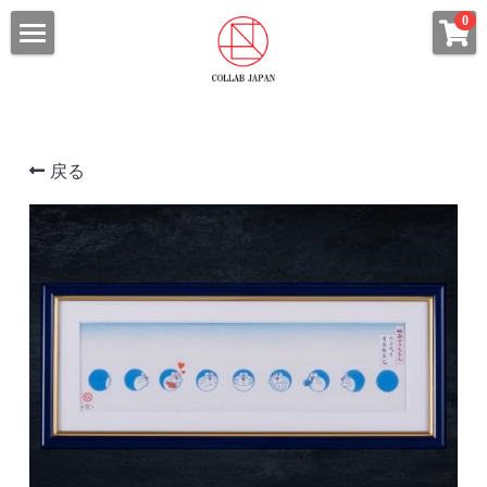
×
0
ストアカテゴリー
HOME
すべてのカテゴリー
ABOUT
浮世絵
戻る
ALL SHOP
コラボ武人画
ITEM CATEGORY
ファブリックボード
CHARACTER
浮世絵・浮世絵札
COLLAB Tシャツ
コラボ武人画
ARTIST
STAR WARSシリーズ
北斎漫画
ARCHIVES
永井豪シリーズ
ファブリックボード
CONTACT
ウルトラマンシリーズ
Tシャツ
プライバシーポリシー