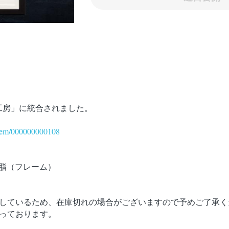
© COLLAB JAPAN all reserved.
規約と条件