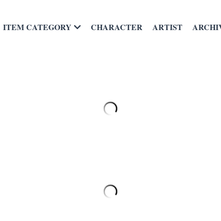
CHARACTER
ARTIST
ARCHI
ITEM CATEGORY
ドラえもん浮世絵 名所江戸百
の夕立
¥ 50,500
数量
全てのオプションが在庫切れです。
カートに入れ