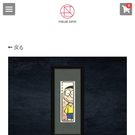
×
0
ストアカテゴリー
HOME
すべてのカテゴリー
ABOUT
浮世絵
戻る
ALL SHOP
コラボ武人画
ITEM CATEGORY
ファブリックボード
CHARACTER
浮世絵・浮世絵札
COLLAB Tシャツ
コラボ武人画
ARTIST
STAR WARSシリーズ
北斎漫画
ARCHIVES
永井豪シリーズ
ファブリックボード
CONTACT
ウルトラマンシリーズ
Tシャツ
プライバシーポリシー