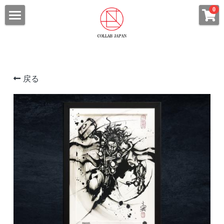
×
0
ストアカテゴリー
HOME
すべてのカテゴリー
ABOUT
浮世絵
戻る
ALL SHOP
コラボ武人画
ITEM CATEGORY
ファブリックボード
CHARACTER
浮世絵・浮世絵札
COLLAB Tシャツ
コラボ武人画
ARTIST
STAR WARSシリーズ
北斎漫画
ARCHIVES
永井豪シリーズ
ファブリックボード
CONTACT
ウルトラマンシリーズ
Tシャツ
プライバシーポリシー