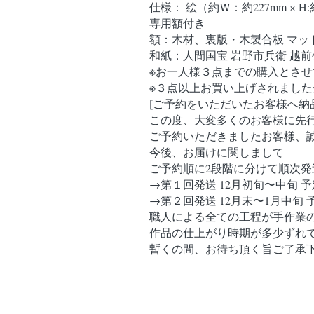
仕様： 絵（約Ｗ：約227mm × H:
専用額付き
額：木材、裏版・木製合板 マッ
和紙：人間国宝 岩野市兵衛 越
※お一人様３点までの購入とさせ
※３点以上お買い上げされまし
[ご予約をいただいたお客様へ納
この度、大変多くのお客様に先
ご予約いただきましたお客様、
今後、お届けに関しまして
ご予約順に2段階に分けて順次
→第１回発送 12月初旬〜中旬 予
→第２回発送 12月末〜1月中旬 
職人による全ての工程が手作業
作品の仕上がり時期が多少ずれ
暫くの間、お待ち頂く旨ご了承