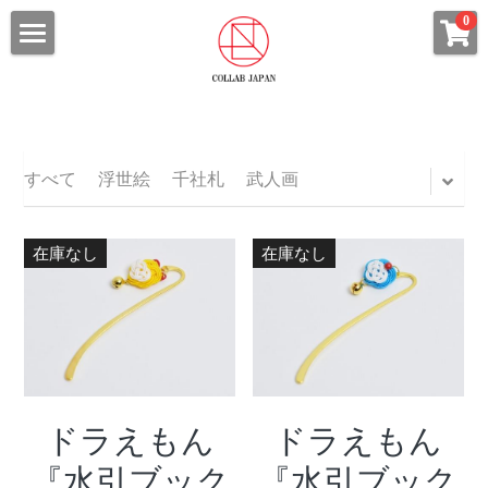
×
0
ストアカテゴリー
HOME
すべてのカテゴリー
ABOUT
浮世絵
ALL SHOP
すべて
浮世絵
千社札
武人画
コラボ武人画
ITEM CATEGORY
在庫なし
在庫なし
ファブリックボード
CHARACTER
浮世絵・浮世絵札
COLLAB Tシャツ
コラボ武人画
ARTIST
STAR WARSシリーズ
北斎漫画
ARCHIVES
永井豪シリーズ
ファブリックボード
ドラえもん
ドラえもん
CONTACT
『水引ブック
『水引ブック
ウルトラマンシリーズ
Tシャツ
プライバシーポリシー